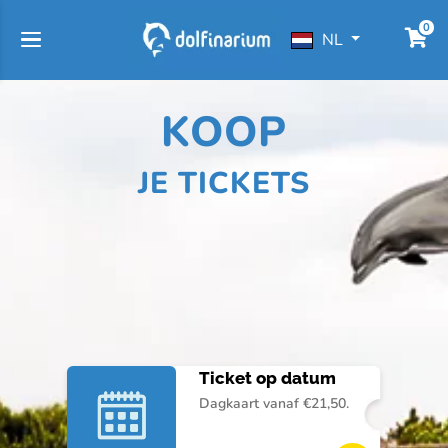
0
NL
KOOP
JE TICKETS
Ticket op datum
Dagkaart vanaf €21,50.