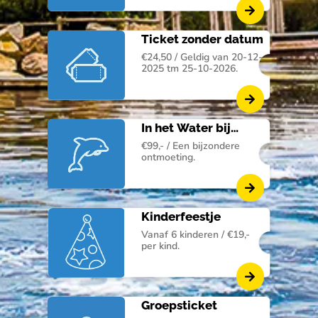
Ticket zonder datum
€24,50 / Geldig van 20-12-
2025 tm 25-10-2026.
In het Water bij
Dolfijnen
€99,- / Een bijzondere
ontmoeting.
Kinderfeestje
Vanaf 6 kinderen / €19,-
per kind.
Groepsticket